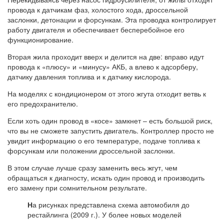
провода к датчикам фаз, холостого хода, дроссельной
заслонки, детонации и форсункам. Эта проводка контролирует
работу двигателя и обеспечивает бесперебойное его
функционирование.
Вторая жила проходит вверх и делится на две: вправо идут
провода к «плюсу» и «минусу» АКБ, а влево к адсорберу,
датчику давления топлива и к датчику кислорода.
На моделях с кондиционером от этого жгута отходит ветвь к
его предохранителю.
Если хоть один провод в «косе» замкнет – есть большой риск,
что вы не сможете запустить двигатель. Контроллер просто не
увидит информацию о его температуре, подаче топлива к
форсункам или положении дроссельной заслонки.
В этом случае лучше сразу заменить весь жгут, чем
обращаться к диагносту, искать один провод и производить
его замену при сомнительном результате.
Н
а рисунках представлена схема автомобиля до
рестайлинга (2009 г.). У более новых моделей